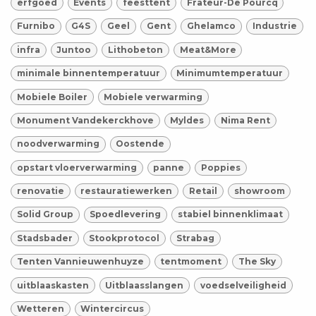
erfgoed
Events
feesttent
Frateur-De Pourcq
Furnibo
G4S
Geel
Gent
Ghelamco
Industrie
infra
Juntoo
Lithobeton
Meat&More
minimale binnentemperatuur
Minimumtemperatuur
Mobiele Boiler
Mobiele verwarming
Monument Vandekerckhove
Myldes
Nima Rent
noodverwarming
Oostende
opstart vloerverwarming
panne
Poppies
renovatie
restauratiewerken
Retail
showroom
Solid Group
Spoedlevering
stabiel binnenklimaat
Stadsbader
Stookprotocol
Strabag
Tenten Vannieuwenhuyze
tentmoment
The Sky
uitblaaskasten
Uitblaasslangen
voedselveiligheid
Wetteren
Wintercircus