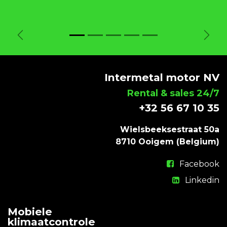
Vorige
Volg
Intermetal motor NV
Rental & sales 24/7
+32 56 67 10 35
Wielsbeeksestraat 50a
8710 Ooigem (Belgium)
Facebook
Linkedin
Mobiele
klimaatcontrole