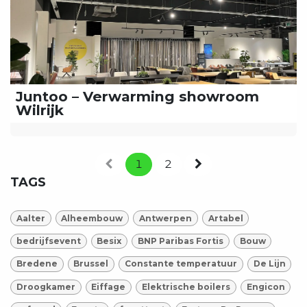
Juntoo – Verwarming showroom
Wilrijk
1
2
TAGS
Aalter
Alheembouw
Antwerpen
Artabel
bedrijfsevent
Besix
BNP Paribas Fortis
Bouw
Bredene
Brussel
Constante temperatuur
De Lijn
Droogkamer
Eiffage
Elektrische boilers
Engicon