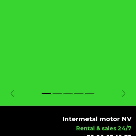
Vorige
Volg
Intermetal motor NV
Rental & sales 24/7