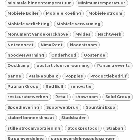
minimale binnentemperatuur
Minimumtemperatuur
Mobiele Boiler
Mobiele Koeling
Mobiele stroom
Mobiele verlichting
Mobiele verwarming
Monument Vandekerckhove
Myldes
Nachtwerk
Netconnect
Nima Rent
Noodstroom
noodverwarming
Onderhoud
Oostende
Oostkamp
opstart vloerverwarming
Panama events
panne
Paris-Roubaix
Poppies
Productiebedrijf
Putman Group
Red Bull
renovatie
restauratiewerken
Retail
showroom
Solid Group
Spoedlevering
Spoorwegbrug
Spuntini Expo
stabiel binnenklimaat
Stadsbader
stille stroomvoorziening
Stookprotocol
Strabag
Stroomverdeling
stroomverdelingsoplossingen