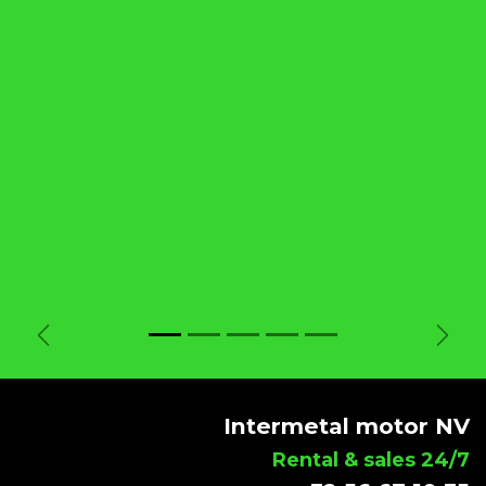
Vorige
Volg
Intermetal motor NV
Rental & sales 24/7