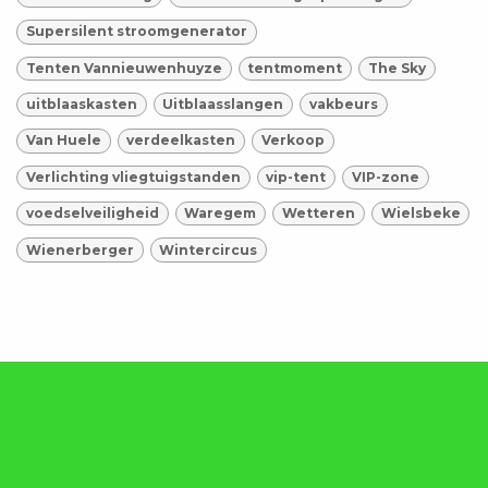
Supersilent stroomgenerator
Tenten Vannieuwenhuyze
tentmoment
The Sky
uitblaaskasten
Uitblaasslangen
vakbeurs
Van Huele
verdeelkasten
Verkoop
Verlichting vliegtuigstanden
vip-tent
VIP-zone
voedselveiligheid
Waregem
Wetteren
Wielsbeke
Wienerberger
Wintercircus