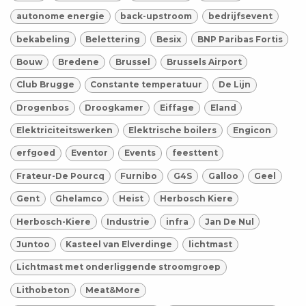
autonome energie
back-upstroom
bedrijfsevent
bekabeling
Belettering
Besix
BNP Paribas Fortis
Bouw
Bredene
Brussel
Brussels Airport
Club Brugge
Constante temperatuur
De Lijn
Drogenbos
Droogkamer
Eiffage
Eland
Elektriciteitswerken
Elektrische boilers
Engicon
erfgoed
Eventor
Events
feesttent
Frateur-De Pourcq
Furnibo
G4S
Galloo
Geel
Gent
Ghelamco
Heist
Herbosch Kiere
Herbosch-Kiere
Industrie
infra
Jan De Nul
Juntoo
Kasteel van Elverdinge
lichtmast
Lichtmast met onderliggende stroomgroep
Lithobeton
Meat&More