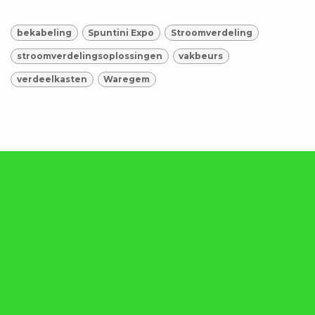
bekabeling
Spuntini Expo
Stroomverdeling
stroomverdelingsoplossingen
vakbeurs
verdeelkasten
Waregem