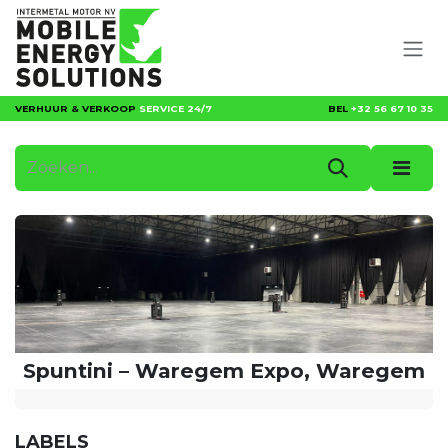
Overslaan naar inhoud
VERHUUR & VERKOOP
SERVICE 24/7
BEL
+32 56 67 10 35
Spuntini – Waregem Expo, Waregem
LABELS