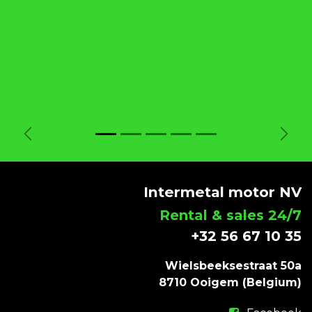
Vorige
Volg
Intermetal motor NV
Rental & sales 24/7
+32 56 67 10 35
Wielsbeeksestraat 50a
8710 Ooigem (Belgium)