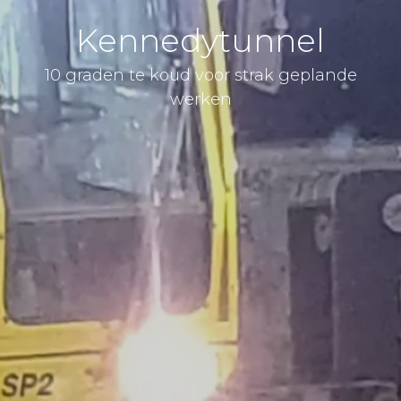
Kennedytunnel
10 graden te koud voor strak geplande
werken