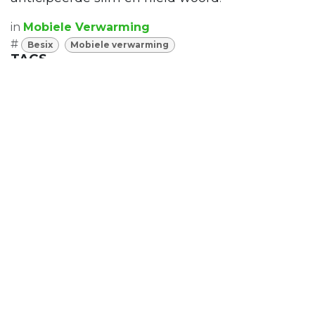
in
Mobiele Verwarming
#
Besix
Mobiele verwarming
TAGS
Besix
Mobiele verwarming
REFERENTIES
Industrie
Stroomverdeling
Mobiele verlichting
Mobiele stroom
Mobiele Verwarming
Combinatie