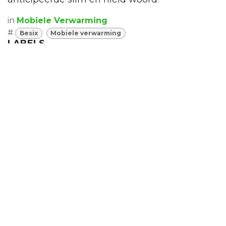
in
Mobiele Verwarming
#
Besix
Mobiele verwarming
LABELS
Besix
Mobiele verwarming
REFERENTIES
Industrie
Stroomverdeling
Mobiele verlichting
Mobiele stroom
Mobiele Verwarming
Combinatie