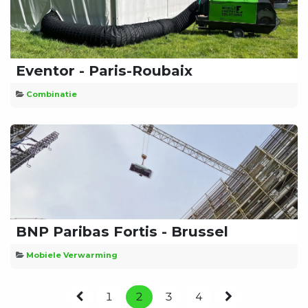
Eventor - Paris-Roubaix
Combinatie
BNP Paribas Fortis - Brussel
Mobiele Verwarming
1
2
3
4