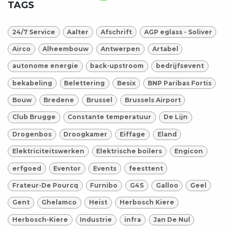
TAGS
24/7 Service
Aalter
Afschrift
AGP eglass - Soliver
Airco
Alheembouw
Antwerpen
Artabel
autonome energie
back-upstroom
bedrijfsevent
bekabeling
Belettering
Besix
BNP Paribas Fortis
Bouw
Bredene
Brussel
Brussels Airport
Club Brugge
Constante temperatuur
De Lijn
Drogenbos
Droogkamer
Eiffage
Eland
Elektriciteitswerken
Elektrische boilers
Engicon
erfgoed
Eventor
Events
feesttent
Frateur-De Pourcq
Furnibo
G4S
Galloo
Geel
Gent
Ghelamco
Heist
Herbosch Kiere
Herbosch-Kiere
Industrie
infra
Jan De Nul