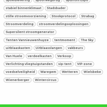
Spoedlevering
Spoorwegbrug
Spuntini Expo
stabiel binnenklimaat
Stadsbader
stille stroomvoorziening
Stookprotocol
Strabag
Stroomverdeling
stroomverdelingsoplossingen
Supersilent stroomgenerator
Tenten Vannieuwenhuyze
tentmoment
The Sky
uitblaaskasten
Uitblaasslangen
vakbeurs
Van Huele
verdeelkasten
Verkoop
Verlichting vliegtuigstanden
vip-tent
VIP-zone
voedselveiligheid
Waregem
Wetteren
Wielsbeke
Wienerberger
Wintercircus