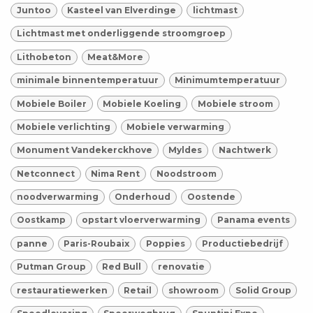
Juntoo
Kasteel van Elverdinge
lichtmast
Lichtmast met onderliggende stroomgroep
Lithobeton
Meat&More
minimale binnentemperatuur
Minimumtemperatuur
Mobiele Boiler
Mobiele Koeling
Mobiele stroom
Mobiele verlichting
Mobiele verwarming
Monument Vandekerckhove
Myldes
Nachtwerk
Netconnect
Nima Rent
Noodstroom
noodverwarming
Onderhoud
Oostende
Oostkamp
opstart vloerverwarming
Panama events
panne
Paris-Roubaix
Poppies
Productiebedrijf
Putman Group
Red Bull
renovatie
restauratiewerken
Retail
showroom
Solid Group