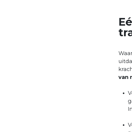
Eé
tr
​Waa
uitd
krac
van 
V
g
I
V