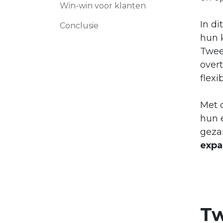
Win-win voor klanten
In d
Conclusie
hun 
Twee
overt
flexi
Met 
hun e
gezam
expa
Tw