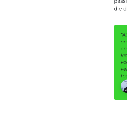
pass
die d
“A
on
en
kr
vo
ve
to