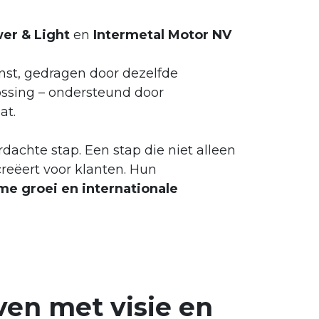
er & Light
en
Intermetal Motor NV
nst, gedragen door dezelfde
lossing – ondersteund door
at.
achte stap. Een stap die niet alleen
creëert voor klanten. Hun
me groei en internationale
ven met visie en