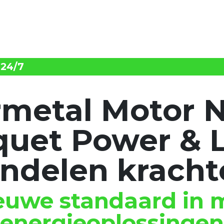
oplossingen
cases
jobs
ove
 24/7
rmetal Motor 
quet Power & L
ndelen kracht
euwe standaard in 
energieoplossingen