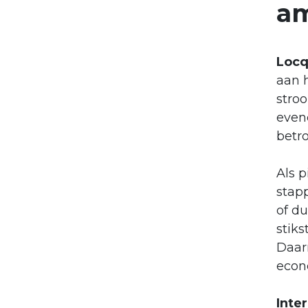
am
Locq
aan h
stro
even
betr
Als p
stapp
of d
stiks
Daarm
econ
Inte