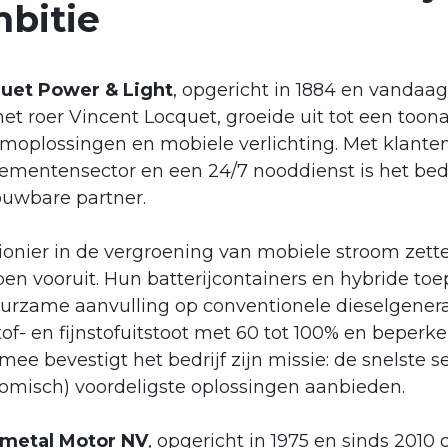
bitie
uet Power & Light
, opgericht in 1884 en vandaag
et roer Vincent Locquet, groeide uit tot een toona
omoplossingen en mobiele verlichting. Met klanten
ementensector en een 24/7 nooddienst is het bedri
ouwbare partner.
ionier in de vergroening van mobiele stroom zette
en vooruit. Hun batterijcontainers en hybride toep
uurzame aanvulling op conventionele dieselgenera
tof- en fijnstofuitstoot met 60 tot 100% en beperke
ee bevestigt het bedrijf zijn missie: de snelste 
omisch) voordeligste oplossingen aanbieden.
rmetal Motor NV
, opgericht in 1975 en sinds 2010