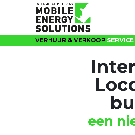
Overslaan naar inhoud
VERHUUR & VERKOOP
SERVICE
Inte
Loc
bu
een ni