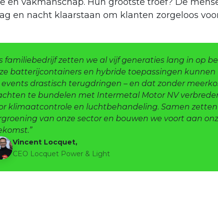
ie en vakmanschap. Hun grootste troef? De mense
ag en nacht klaarstaan om klanten zorgeloos voor
ls familiebedrijf zetten we al vijf generaties lang in op
ze batterijcontainers en hybride toepassingen kunnen
 events drastisch terugdringen – en dat zonder meerkos
achten te bundelen met Intermetal Motor NV verbred
or klimaatcontrole en luchtbehandeling. Samen zetten
rgroening van onze sector en bouwen we voort aan onze
ekomst.”
Vincent Locquet,​
CEO Locquet Power & Light​