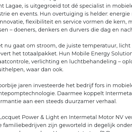
t Lagae, is uitgegroeid tot dé specialist in mobi
trie en events. Hun overtuiging is helder: energie
 Innovatie, flexibiliteit en service vormen de kern,
n – doeners, denkers en durvers die dag en nacht 
t nu gaat om stroom, de juiste temperatuur, licht 
evert het totaalpakket. Hun Mobile Energy Soluti
aatcontrole, verlichting en luchtbehandeling – op
uithelpen, waar dan ook.
orbije jaren investeerde het bedrijf fors in mobi
tepomptechnologie. Daarmee koppelt Intermetal
ormantie aan een steeds duurzamer verhaal.
Locquet Power & Light en Intermetal Motor NV ver
e familiebedrijven zijn geworteld in degelijk on