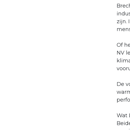
Brech
indus
zijn.
mense
Of he
NV l
klim
voor
De vo
warm
perf
Wat 
Beid