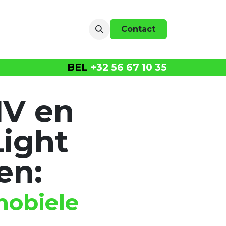
r ons
events
Contact
BEL
+32 56 67 10 35
NV en
ight
en:
mobiele