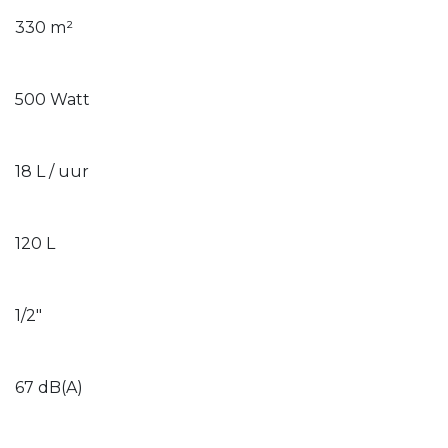
330 m²
500 Watt
18 L / uur
120 L
1/2"
67 dB(A)