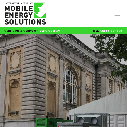
Overslaan naar inhoud
VERHUUR & VERKOOP
SERVICE 24/7
BEL
+32 56 67 10 35