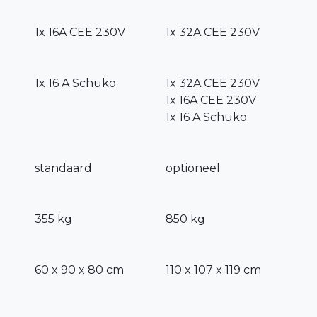
​1x 16A
CEE
230V
1x 32A CEE 230V
1x
16 A
Schuko
1x 32A CEE 230V
1x 16A CEE 230V
1x
16 A
Schuko
standaard
optioneel
355 kg
850 kg
60 x 90 x 80 cm
110 x 107 x 119 cm