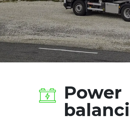
Power
balanc