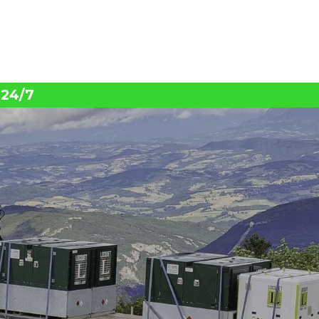
oplossingen
cases
jobs
ove
 24/7