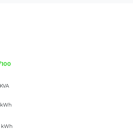
/100
 KVA
5 kWh
0 kWh