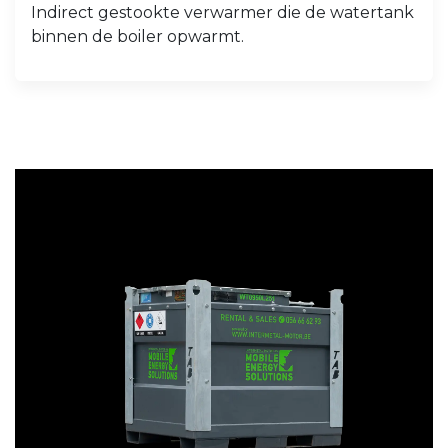
Indirect gestookte verwarmer die de watertank
binnen de boiler opwarmt.