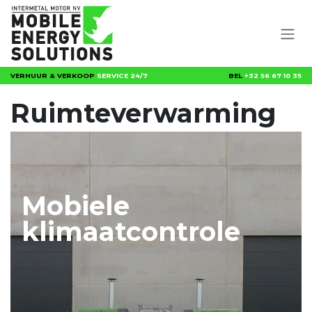
Overslaan naar inhoud
VERHUUR & VERKOOP
SERVICE 24/7
BEL
+32 56 67 10 35
Ruimteverwarming
Mobiele
klimaatcontrole