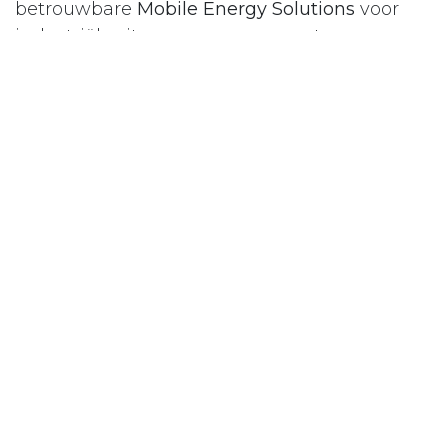
betrouwbare
Mobile Energy Solutions
voor
industriële sites, werven en events —
afgestemd op elke specifieke behoefte.
in
Combinatie
#
AGP eglass - Soliver
Mobiele stroom
Mobiele verlichting
Mobiele verwarming
Stroomverdeling
LABELS
AGP eglass - Soliver
Mobiele stroom
Mobiele verlichting
Mobiele verwarming
Stroomverdeling
REFERENTIES
Industrie