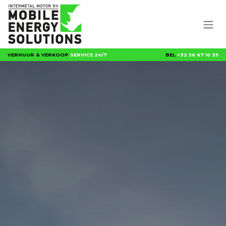
Overslaan naar inhoud
VERHUUR & VERKOOP
SERVICE 24/7
BEL
+32 56 67 10 35