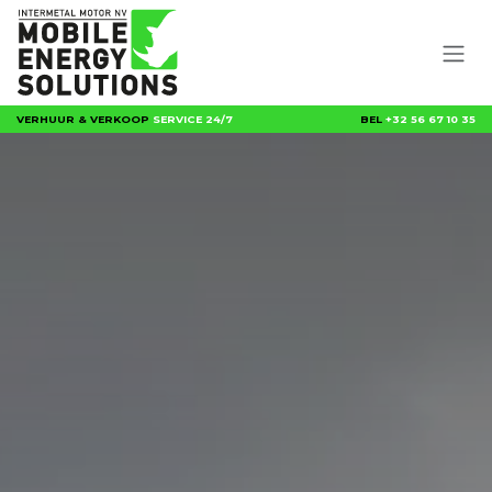
Overslaan naar inhoud
VERHUUR & VERKOOP
SERVICE 24/7
BEL
+32 56 67 10 35