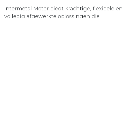
Intermetal Motor biedt krachtige, flexibele en
volledig afgewerkte oplossingen die
naadloos aansluiten bij de behoeften van
bouwbedrijven zoals Stadsbader.
in
Combinatie
#
24/7 Service
Belettering
Mobiele stroom
Mobiele verlichting
Onderhoud
Stadsbader
Verkoop
LABELS
24/7 Service
Belettering
Mobiele stroom
Mobiele verlichting
Onderhoud
Stadsbader
Verkoop
REFERENTIES