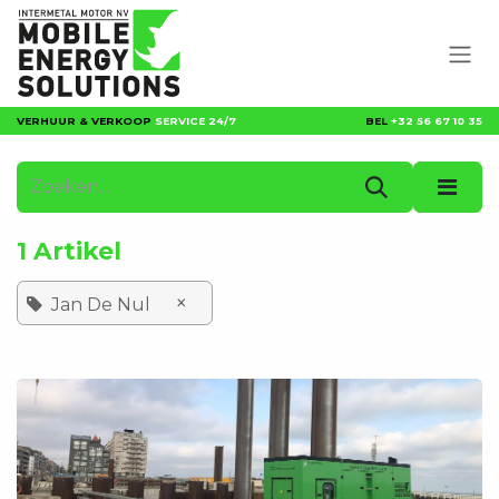
Overslaan naar inhoud
VERHUUR & VERKOOP
SERVICE 24/7
BEL
+32 56 67 10 35
1 Artikel
×
Jan De Nul