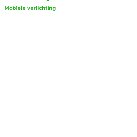
Mobiele verlichting
Mobiele stroom
Mobiele Verwarming
Combinatie
om een reactie achter te laten
Aanmelden