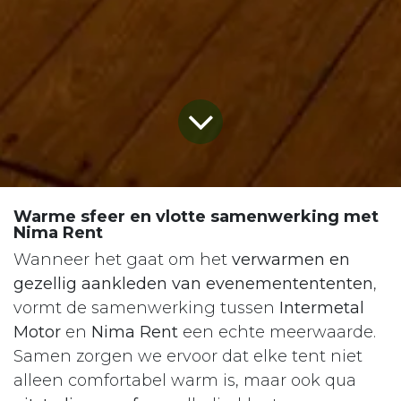
Warme sfeer en vlotte samenwerking met
Nima Rent
Wanneer het gaat om het
verwarmen en
gezellig aankleden van evenementententen
,
vormt de samenwerking tussen
Intermetal
Motor
en
Nima Rent
een echte meerwaarde.
Samen zorgen we ervoor dat elke tent niet
alleen comfortabel warm is, maar ook qua