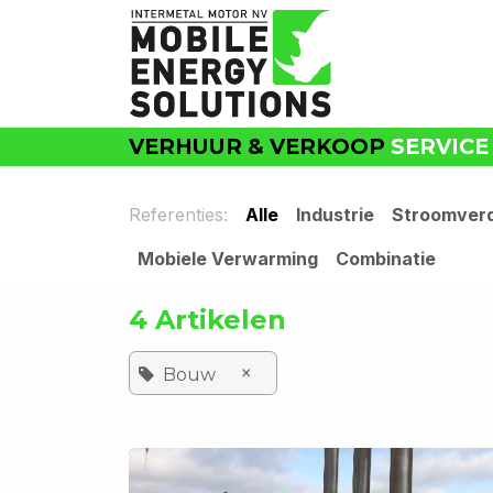
Overslaan naar inhoud
VERHUUR & VERKOOP
SERVICE
Referenties:
Alle
Industrie
Stroomverd
Mobiele Verwarming
Combinatie
4 Artikelen
×
Bouw