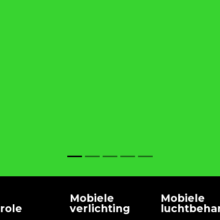
Mobiele
Mobiele
role
verlichting
luchtbeha