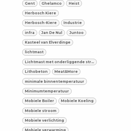
Gent
Ghelamco
Heist
Herbosch Kiere
Herbosch-Kiere
Industrie
infra
Jan De Nul
Juntoo
Kasteel van Elverdinge
lichtmast
Lichtmast met onderliggende stroomgroep
Lithobeton
Meat&More
minimale binnentemperatuur
Minimumtemperatuur
Mobiele Boiler
Mobiele Koeling
Mobiele stroom
Mobiele verlichting
Mobiele verwarming