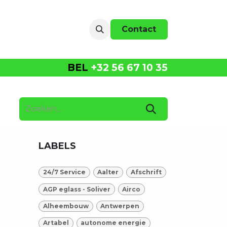
r ons
events
Contact
BEL
+32 56 67 10 35
LABELS
24/7 Service
Aalter
Afschrift
AGP eglass - Soliver
Airco
Alheembouw
Antwerpen
Artabel
autonome energie