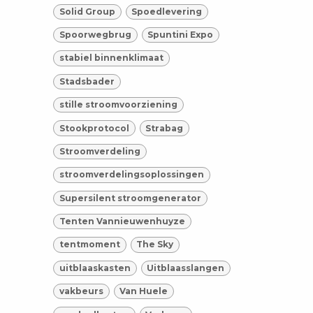
Solid Group
Spoedlevering
Spoorwegbrug
Spuntini Expo
stabiel binnenklimaat
Stadsbader
stille stroomvoorziening
Stookprotocol
Strabag
Stroomverdeling
stroomverdelingsoplossingen
Supersilent stroomgenerator
Tenten Vannieuwenhuyze
tentmoment
The Sky
uitblaaskasten
Uitblaasslangen
vakbeurs
Van Huele