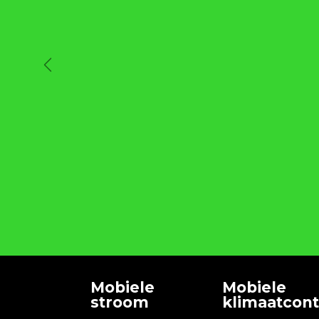
Vorige
Mobiele
Mobiele
stroom
klimaatcont