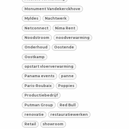
Monument Vandekerckhove
Myldes
Nachtwerk
Netconnect
Nima Rent
Noodstroom
noodverwarming
Onderhoud
Oostende
Oostkamp
opstart vloerverwarming
Panama events
panne
Paris-Roubaix
Poppies
Productiebedrijf
Putman Group
Red Bull
renovatie
restauratiewerken
Retail
showroom