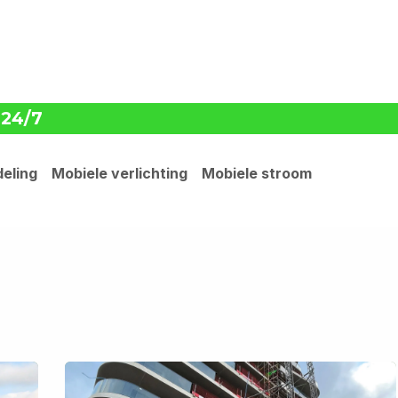
oplossingen
cases
jobs
ove
 24/7
eling
Mobiele verlichting
Mobiele stroom