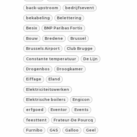
back-upstroom
bedrijfsevent
bekabeling
Belettering
Besix
BNP Paribas Fortis
Bouw
Bredene
Brussel
Brussels Airport
Club Brugge
Constante temperatuur
De Lijn
Drogenbos
Droogkamer
Eiffage
Eland
Elektriciteitswerken
Elektrische boilers
Engicon
erfgoed
Eventor
Events
feesttent
Frateur-De Pourcq
Furnibo
G4S
Galloo
Geel