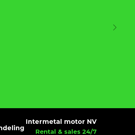
Volgen
Intermetal motor NV
ndeling
Rental & sales 24/7