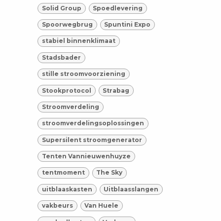
Solid Group
Spoedlevering
Spoorwegbrug
Spuntini Expo
stabiel binnenklimaat
Stadsbader
stille stroomvoorziening
Stookprotocol
Strabag
Stroomverdeling
stroomverdelingsoplossingen
Supersilent stroomgenerator
Tenten Vannieuwenhuyze
tentmoment
The Sky
uitblaaskasten
Uitblaasslangen
vakbeurs
Van Huele