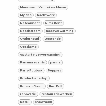
Monument Vandekerckhove
Myldes
Nachtwerk
Netconnect
Nima Rent
Noodstroom
noodverwarming
Onderhoud
Oostende
Oostkamp
opstart vloerverwarming
Panama events
panne
Paris-Roubaix
Poppies
Productiebedrijf
Putman Group
Red Bull
renovatie
restauratiewerken
Retail
showroom