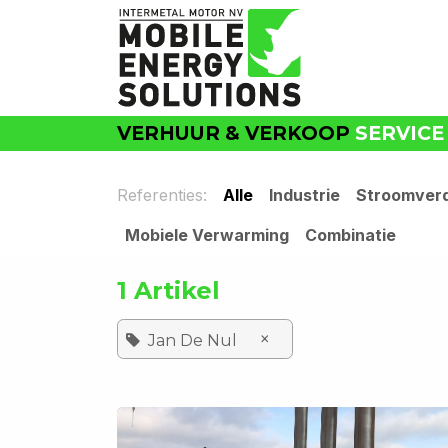
Overslaan naar inhoud
VERHUUR & VERKOOP
SERVICE
Referenties:
Alle
Industrie
Stroomverd
Mobiele Verwarming
Combinatie
1 Artikel
×
Jan De Nul