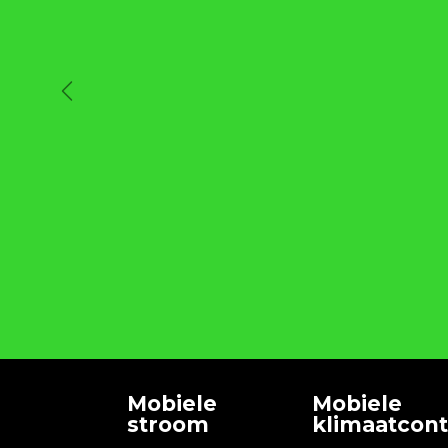
Vorige
Mobiele
Mobiele
stroom
klimaatcont