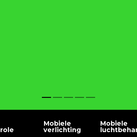
Mobiele
Mobiele
role
verlichting
luchtbeha