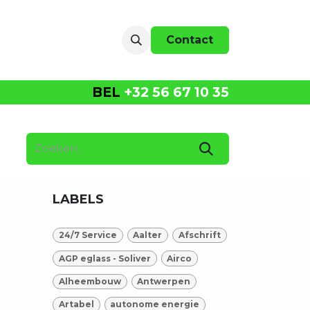
r ons
events
Contact
BEL
+32 56 67 10 35
LABELS
24/7 Service
Aalter
Afschrift
AGP eglass - Soliver
Airco
Alheembouw
Antwerpen
Artabel
autonome energie