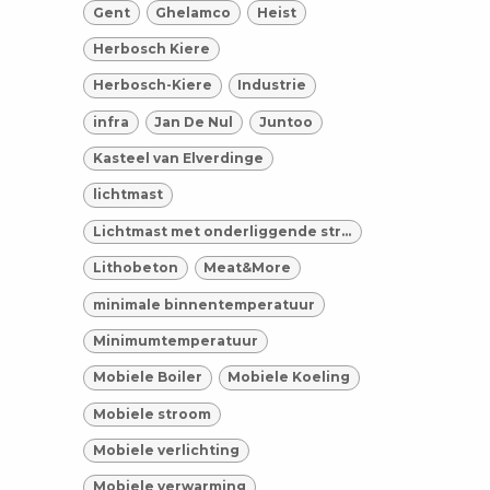
Gent
Ghelamco
Heist
Herbosch Kiere
Herbosch-Kiere
Industrie
infra
Jan De Nul
Juntoo
Kasteel van Elverdinge
lichtmast
Lichtmast met onderliggende stroomgroep
Lithobeton
Meat&More
minimale binnentemperatuur
Minimumtemperatuur
Mobiele Boiler
Mobiele Koeling
Mobiele stroom
Mobiele verlichting
Mobiele verwarming